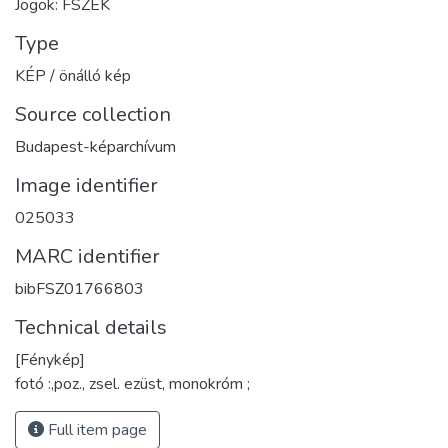
Jogok: FSZEK
Type
KÉP / önálló kép
Source collection
Budapest-képarchívum
Image identifier
025033
MARC identifier
bibFSZ01766803
Technical details
[Fénykép]
fotó :,poz., zsel. ezüst, monokróm ;
Full item page