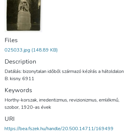
Files
025033.jpg
(148.89 KB)
Description
Datálás: bizonytalan időből származó kézírás a hátoldalon
B. kisny. 6911
Keywords
Horthy-korszak
,
irredentizmus
,
revizionizmus
,
emlékmű
,
szobor
,
1920-as évek
URI
https://bea.fszek.hu/handle/20.500.14711/169499