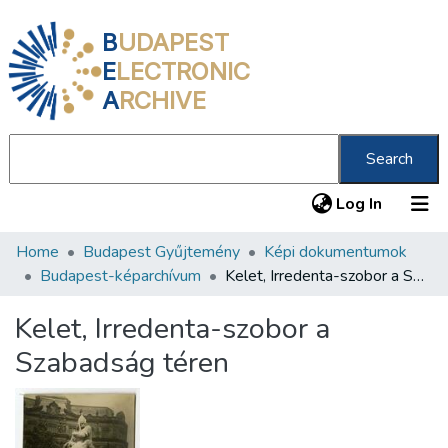
B
UDAPEST
E
LECTRONIC
A
RCHIVE
Search
(current
Log In
Home
Budapest Gyűjtemény
Képi dokumentumok
Communities & Collections
Budapest-képarchívum
Kelet, Irredenta-szobor a Szabadság téren
All of DSpace
Kelet, Irredenta-szobor a
Statistics
Szabadság téren
About us