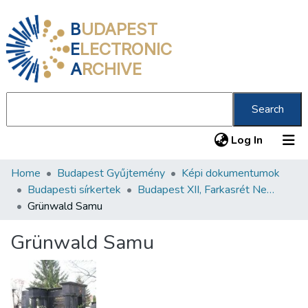
B
UDAPEST
E
LECTRONIC
A
RCHIVE
Search
(current
Log In
Home
Budapest Gyűjtemény
Képi dokumentumok
Communities & Collections
Budapesti sírkertek
Budapest XII, Farkasrét Neológ Zsidó Temető
All of DSpace
Grünwald Samu
Statistics
Grünwald Samu
About us