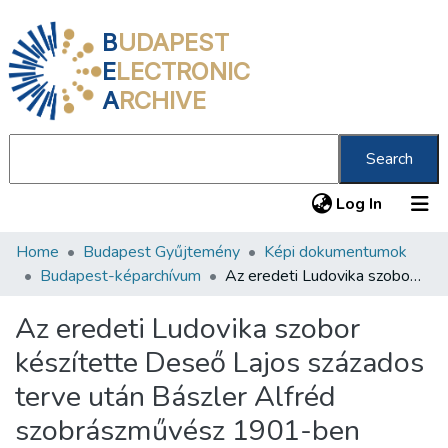
B
UDAPEST
E
LECTRONIC
A
RCHIVE
Search
(current
Log In
Home
Budapest Gyűjtemény
Képi dokumentumok
Communities & Collections
Budapest-képarchívum
Az eredeti Ludovika szobor készítette Deseő Lajos százados terve után Bászler Alfréd szobrászművész 1901-ben
All of DSpace
Az eredeti Ludovika szobor
Statistics
készítette Deseő Lajos százados
About us
terve után Bászler Alfréd
szobrászművész 1901-ben