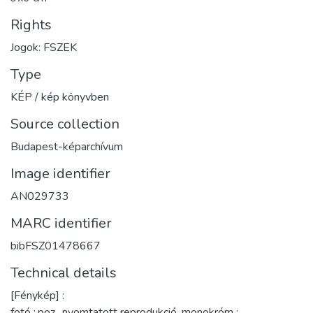
Rights
Jogok: FSZEK
Type
KÉP / kép könyvben
Source collection
Budapest-képarchívum
Image identifier
AN029733
MARC identifier
bibFSZ01478667
Technical details
[Fénykép] :
fotó :,poz., nyomtatott reprodukció, monokróm ;