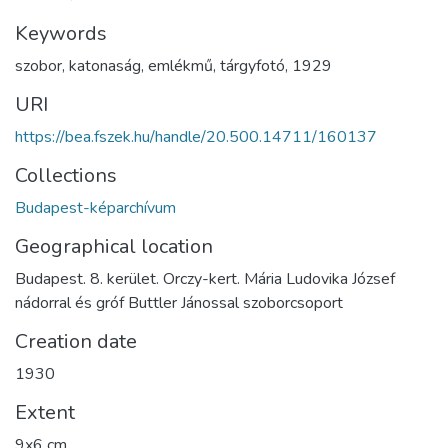
Keywords
szobor
,
katonaság
,
emlékmű
,
tárgyfotó
,
1929
URI
https://bea.fszek.hu/handle/20.500.14711/160137
Collections
Budapest-képarchívum
Geographical location
Budapest. 8. kerület. Orczy-kert. Mária Ludovika József
nádorral és gróf Buttler Jánossal szoborcsoport
Creation date
1930
Extent
9x6 cm