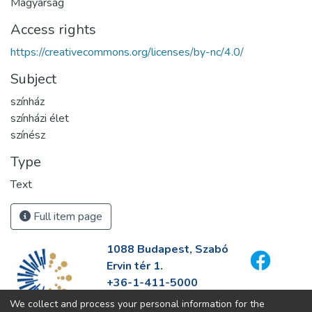
Magyarság
Access rights
https://creativecommons.org/licenses/by-nc/4.0/
Subject
színház
színházi élet
színész
Type
Text
Full item page
1088 Budapest, Szabó
Ervin tér 1.
+36-1-411-5000
info@fszek.hu
We collect and process your personal information for the