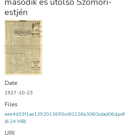
második és utolsó Szomori-
estjén
Date
1927-10-23
Files
eee4d33f1ae1392013695cc60126b3060cdad06d.pdf
(6.24 MB)
URI