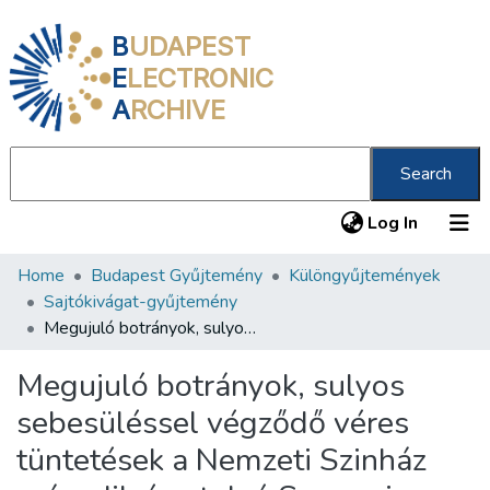
B
UDAPEST
E
LECTRONIC
A
RCHIVE
Search
(current
Log In
Home
Budapest Gyűjtemény
Különgyűjtemények
Communities & Collections
Sajtókivágat-gyűjtemény
All of DSpace
Megujuló botrányok, sulyos sebesüléssel végződő véres tüntetések a Nemzeti Szinház második és utolsó Szomori-estjén
Statistics
Megujuló botrányok, sulyos
About us
sebesüléssel végződő véres
tüntetések a Nemzeti Szinház