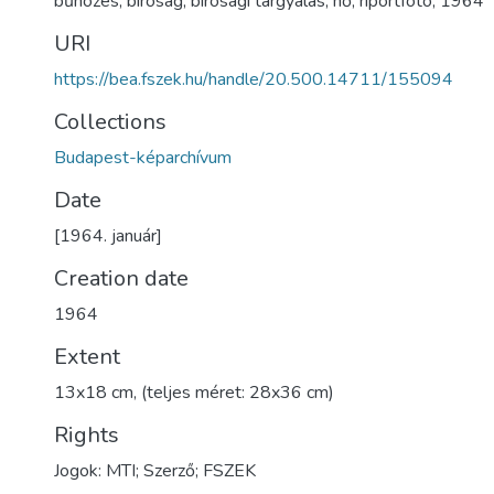
bűnözés
,
bíróság
,
bírósági tárgyalás
,
nő
,
riportfotó
,
1964
URI
https://bea.fszek.hu/handle/20.500.14711/155094
Collections
Budapest-képarchívum
Date
[1964. január]
Creation date
1964
Extent
13x18 cm, (teljes méret: 28x36 cm)
Rights
Jogok: MTI; Szerző; FSZEK