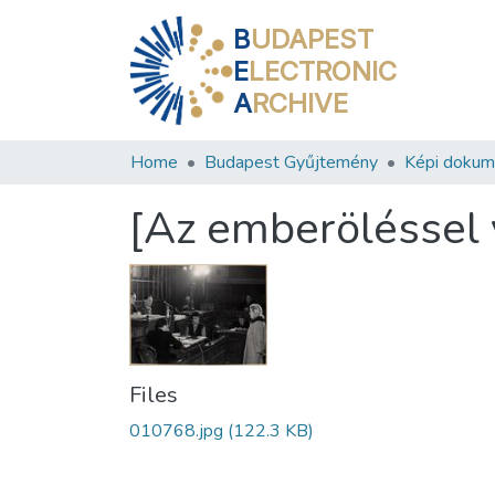
B
UDAPEST
E
LECTRONIC
A
RCHIVE
Home
Budapest Gyűjtemény
Képi doku
[Az emberöléssel 
Files
010768.jpg
(122.3 KB)