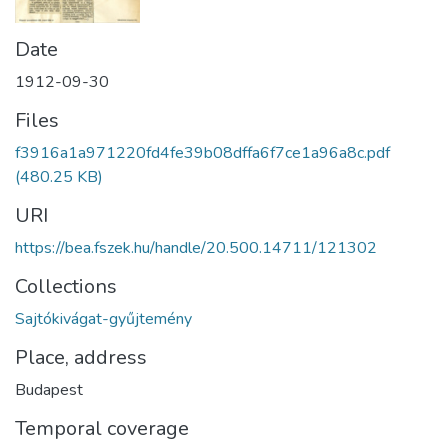
Date
1912-09-30
Files
f3916a1a971220fd4fe39b08dffa6f7ce1a96a8c.pdf
(480.25 KB)
URI
https://bea.fszek.hu/handle/20.500.14711/121302
Collections
Sajtókivágat-gyűjtemény
Place, address
Budapest
Temporal coverage