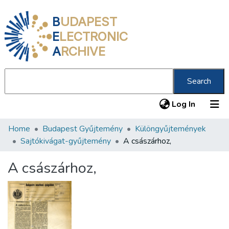
B
UDAPEST
E
LECTRONIC
A
RCHIVE
Search
(current
Log In
Home
Budapest Gyűjtemény
Különgyűjtemények
Communities & Collections
Sajtókivágat-gyűjtemény
A császárhoz,
All of DSpace
A császárhoz,
Statistics
About us