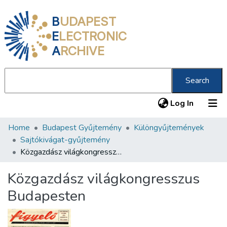
B
UDAPEST
E
LECTRONIC
A
RCHIVE
Search
(current
Log In
Home
Budapest Gyűjtemény
Különgyűjtemények
Communities & Collections
Sajtókivágat-gyűjtemény
All of DSpace
Közgazdász világkongresszus Budapesten
Statistics
Közgazdász világkongresszus
About us
Budapesten