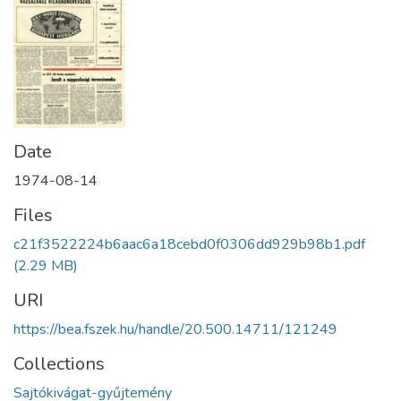
Date
1974-08-14
Files
c21f3522224b6aac6a18cebd0f0306dd929b98b1.pdf
(2.29 MB)
URI
https://bea.fszek.hu/handle/20.500.14711/121249
Collections
Sajtókivágat-gyűjtemény