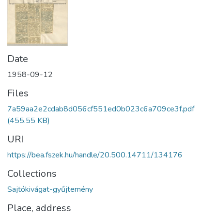
Date
1958-09-12
Files
7a59aa2e2cdab8d056cf551ed0b023c6a709ce3f.pdf
(455.55 KB)
URI
https://bea.fszek.hu/handle/20.500.14711/134176
Collections
Sajtókivágat-gyűjtemény
Place, address