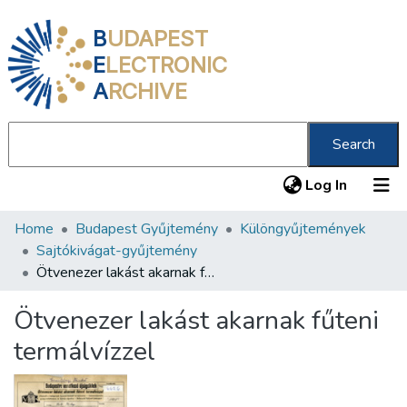
B
UDAPEST
E
LECTRONIC
A
RCHIVE
Search
(current
Log In
Home
Budapest Gyűjtemény
Különgyűjtemények
Communities & Collections
Sajtókivágat-gyűjtemény
All of DSpace
Ötvenezer lakást akarnak fűteni termálvízzel
Statistics
Ötvenezer lakást akarnak fűteni
About us
termálvízzel