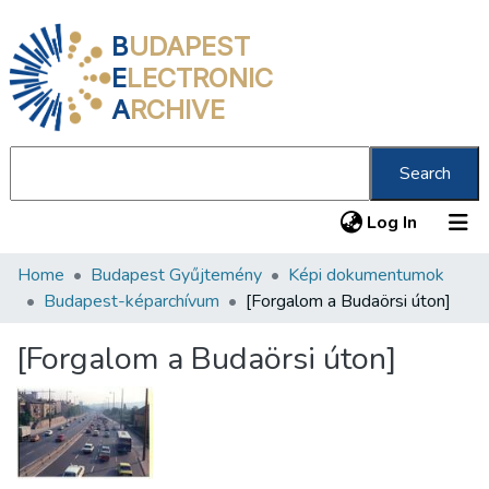
B
UDAPEST
E
LECTRONIC
A
RCHIVE
Search
(current
Log In
Home
Budapest Gyűjtemény
Képi dokumentumok
Communities & Collections
Budapest-képarchívum
[Forgalom a Budaörsi úton]
All of DSpace
[Forgalom a Budaörsi úton]
Statistics
About us