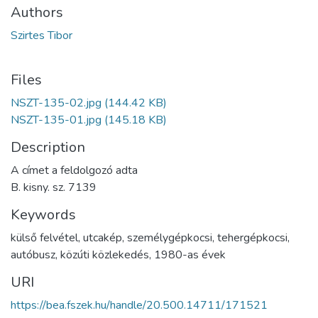
Authors
Szirtes Tibor
Files
NSZT-135-02.jpg
(144.42 KB)
NSZT-135-01.jpg
(145.18 KB)
Description
A címet a feldolgozó adta
B. kisny. sz. 7139
Keywords
külső felvétel
,
utcakép
,
személygépkocsi
,
tehergépkocsi
,
autóbusz
,
közúti közlekedés
,
1980-as évek
URI
https://bea.fszek.hu/handle/20.500.14711/171521