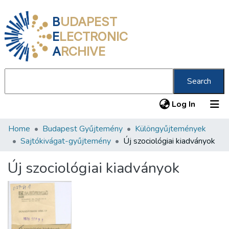
B
UDAPEST
E
LECTRONIC
A
RCHIVE
Search
(current
Log In
Home
Budapest Gyűjtemény
Különgyűjtemények
Communities & Collections
Sajtókivágat-gyűjtemény
Új szociológiai kiadványok
All of DSpace
Új szociológiai kiadványok
Statistics
About us