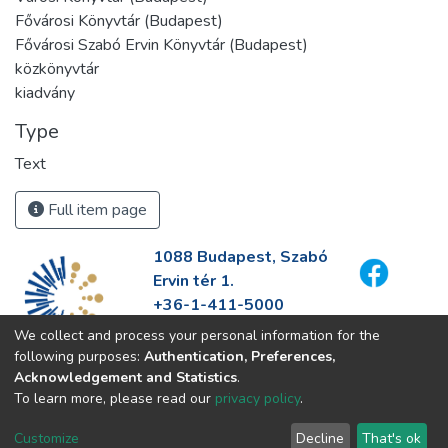
Fővárosi Könyvtár (Budapest)
Fővárosi Szabó Ervin Könyvtár (Budapest)
közkönyvtár
kiadvány
Type
Text
Full item page
1088 Budapest, Szabó
Ervin tér 1.
+36-1-411-5000
info@fszek.hu
We collect and process your personal information for the
https://fszek.hu
following purposes:
Authentication, Preferences,
Acknowledgement and Statistics
.
To learn more, please read our
privacy policy
.
Customize
Decline
That's ok