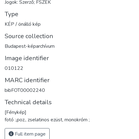
Jogok: Szerző; FSZEK
Type
KÉP / önálló kép
Source collection
Budapest-képarchívum
Image identifier
010122
MARC identifier
bibFOT00002240
Technical details
[Fénykép]
fotó :,poz., zselatinos ezüst, monokróm ;
Full item page