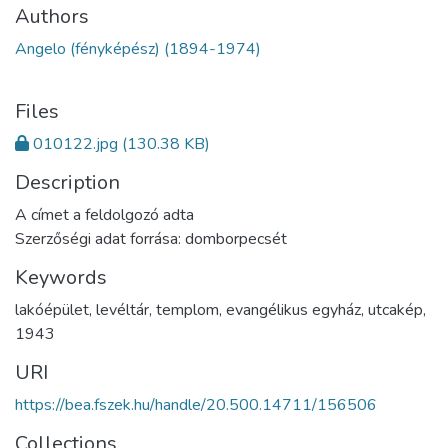
Authors
Angelo (fényképész) (1894-1974)
Files
010122.jpg
(130.38 KB)
Description
A címet a feldolgozó adta
Szerzőségi adat forrása: domborpecsét
Keywords
lakóépület
,
levéltár
,
templom
,
evangélikus egyház
,
utcakép
,
1943
URI
https://bea.fszek.hu/handle/20.500.14711/156506
Collections