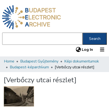
B
UDAPEST
E
LECTRONIC
A
RCHIVE
Search
(current
Log In
Home
Budapest Gyűjtemény
Képi dokumentumok
Communities & Collections
Budapest-képarchívum
[Verbőczy utcai részlet]
All of DSpace
[Verbőczy utcai részlet]
Statistics
About us