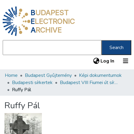
B
UDAPEST
E
LECTRONIC
A
RCHIVE
Search
(current
Log In
Home
Budapest Gyűjtemény
Képi dokumentumok
Communities & Collections
Budapesti sírkertek
Budapest VIII Fiumei út sírkert 2. rész
All of DSpace
Ruffy Pál
Statistics
Ruffy Pál
About us