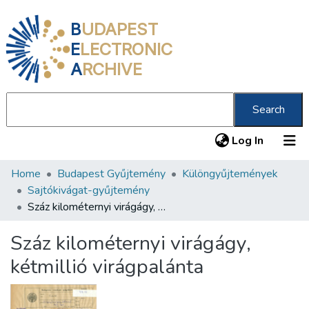
B
UDAPEST
E
LECTRONIC
A
RCHIVE
Search
(current
Log In
Home
Budapest Gyűjtemény
Különgyűjtemények
Communities & Collections
Sajtókivágat-gyűjtemény
All of DSpace
Száz kilométernyi virágágy, kétmillió virágpalánta
Statistics
Száz kilométernyi virágágy,
About us
kétmillió virágpalánta