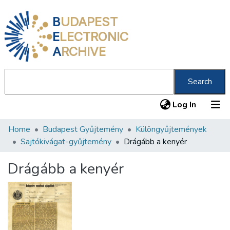
B
UDAPEST
E
LECTRONIC
A
RCHIVE
Search
(current
Log In
Home
Budapest Gyűjtemény
Különgyűjtemények
Communities & Collections
Sajtókivágat-gyűjtemény
Drágább a kenyér
All of DSpace
Drágább a kenyér
Statistics
About us