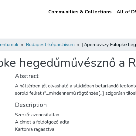
Communities & Collections
All of 
mentumok
Budapest-képarchívum
öpke hegedűművésznő a R
Abstract
A háttérben jól olvasható a stúdióban betartandó legfon
soroló felirat ("...mindennemű rögtönzés[...] szigorúan tilos!
Description
Szerző: azonosítatlan
A címet a feldolgozó adta
Kartonra ragasztva