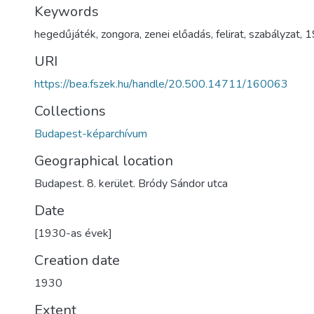
Keywords
hegedűjáték
,
zongora
,
zenei előadás
,
felirat
,
szabályzat
,
1
URI
https://bea.fszek.hu/handle/20.500.14711/160063
Collections
Budapest-képarchívum
Geographical location
Budapest. 8. kerület. Bródy Sándor utca
Date
[1930-as évek]
Creation date
1930
Extent