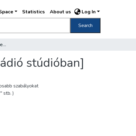
DSpace
Statistics
About us
Log In
Search
[Zipernovszy Fülöpke hegedűművésznő a Rádió stúdióban]
ádió stúdióban]
tosabb szabályokat
" stb. )