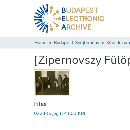
B
UDAPEST
E
LECTRONIC
A
RCHIVE
Home
Budapest Gyűjtemény
Képi doku
[Zipernovszy Fül
Files
022495.jpg
(141.09 KB)