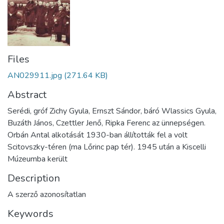
Files
AN029911.jpg
(271.64 KB)
Abstract
Serédi, gróf Zichy Gyula, Ernszt Sándor, báró Wlassics Gyula,
Buzáth János, Czettler Jenő, Ripka Ferenc az ünnepségen.
Orbán Antal alkotását 1930-ban állították fel a volt
Scitovszky-téren (ma Lőrinc pap tér). 1945 után a Kiscelli
Múzeumba került
Description
A szerző azonosítatlan
Keywords