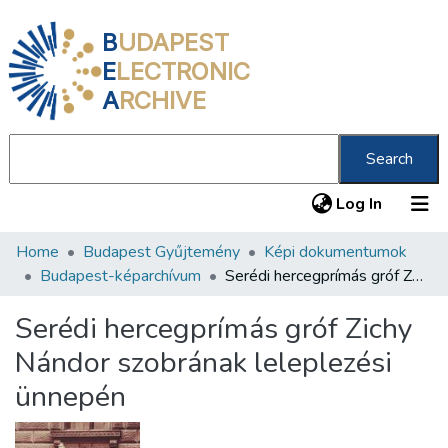
B
UDAPEST
E
LECTRONIC
A
RCHIVE
Search
(current
Log In
Home
Budapest Gyűjtemény
Képi dokumentumok
Communities & Collections
Budapest-képarchívum
Serédi hercegprímás gróf Zichy Nándor szobrának leleplezési ünnepén
All of DSpace
Serédi hercegprímás gróf Zichy
Statistics
Nándor szobrának leleplezési
About us
ünnepén