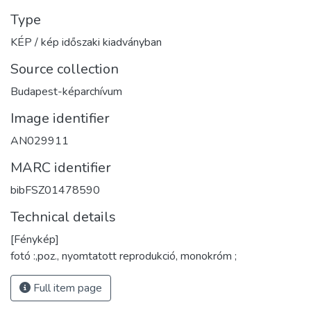
Type
KÉP / kép időszaki kiadványban
Source collection
Budapest-képarchívum
Image identifier
AN029911
MARC identifier
bibFSZ01478590
Technical details
[Fénykép]
fotó :,poz., nyomtatott reprodukció, monokróm ;
Full item page