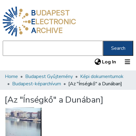
B
UDAPEST
E
LECTRONIC
A
RCHIVE
Search
(current
Log In
Home
Budapest Gyűjtemény
Képi dokumentumok
Communities & Collections
Budapest-képarchívum
[Az "Ínségkő" a Dunában]
All of DSpace
[Az "Ínségkő" a Dunában]
Statistics
About us