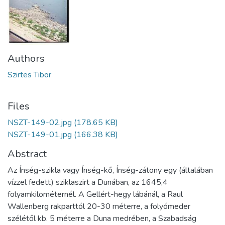
Authors
Szirtes Tibor
Files
NSZT-149-02.jpg
(178.65 KB)
NSZT-149-01.jpg
(166.38 KB)
Abstract
Az Ínség-szikla vagy Ínség-kő, Ínség-zátony egy (általában
vízzel fedett) sziklaszirt a Dunában, az 1645,4
folyamkilométernél. A Gellért-hegy lábánál, a Raul
Wallenberg rakparttól 20-30 méterre, a folyómeder
szélétől kb. 5 méterre a Duna medrében, a Szabadság