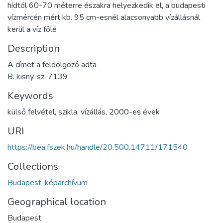
hídtól 60-70 méterre északra helyezkedik el, a budapesti
vízmércén mért kb. 95 cm-esnél alacsonyabb vízállásnál
kerül a víz fölé
Description
A címet a feldolgozó adta
B. kisny. sz. 7139
Keywords
külső felvétel
,
szikla
,
vízállás
,
2000-es évek
URI
https://bea.fszek.hu/handle/20.500.14711/171540
Collections
Budapest-képarchívum
Geographical location
Budapest