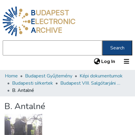
B
UDAPEST
E
LECTRONIC
A
RCHIVE
Search
(current
Log In
Home
Budapest Gyűjtemény
Képi dokumentumok
Communities & Collections
Budapesti sírkertek
Budapest VIII. Salgótarjáni úti Neológ Zsidó Temető
All of DSpace
B. Antalné
Statistics
B. Antalné
About us