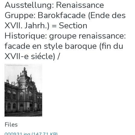
Ausstellung: Renaissance
Gruppe: Barokfacade (Ende des
XVII. Jahrh.) = Section
Historique: groupe renaissance:
facade en style baroque (fin du
XVII-e siécle) /
Files
000931.jpg
(147.71 KB)