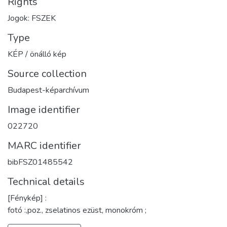
Rights
Jogok: FSZEK
Type
KÉP / önálló kép
Source collection
Budapest-képarchívum
Image identifier
022720
MARC identifier
bibFSZ01485542
Technical details
[Fénykép] :
fotó :,poz., zselatinos ezüst, monokróm ;