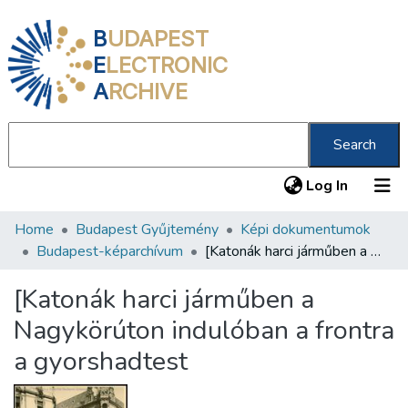
B
UDAPEST
E
LECTRONIC
A
RCHIVE
Search
(current
Log In
Home
Budapest Gyűjtemény
Képi dokumentumok
Communities & Collections
Budapest-képarchívum
[Katonák harci járműben a Nagykörúton indulóban a frontra a gyorshadtest
All of DSpace
[Katonák harci járműben a
Statistics
Nagykörúton indulóban a frontra
About us
a gyorshadtest