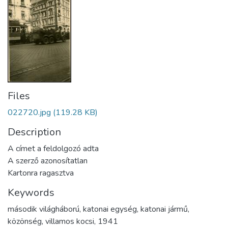
Files
022720.jpg
(119.28 KB)
Description
A címet a feldolgozó adta
A szerző azonosítatlan
Kartonra ragasztva
Keywords
második világháború
,
katonai egység
,
katonai jármű
,
közönség
,
villamos kocsi
,
1941