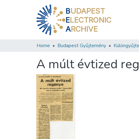
B
UDAPEST
E
LECTRONIC
A
RCHIVE
Home
Budapest Gyűjtemény
Különgyűjt
A múlt évtized re