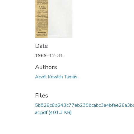
Date
1969-12-31
Authors
Aczél Kovách Tamás
Files
5b826c6b643c77eb239bcabc3a4bfee26a3b
ac.pdf
(401.3 KB)