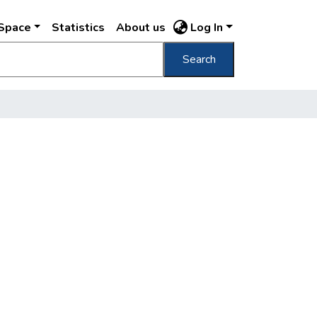
DSpace
Statistics
About us
Log In
Search