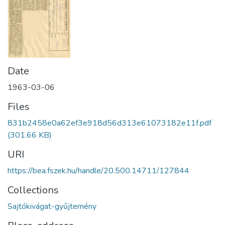
Date
1963-03-06
Files
831b2458e0a62ef3e918d56d313e61073182e11f.pdf
(301.66 KB)
URI
https://bea.fszek.hu/handle/20.500.14711/127844
Collections
Sajtókivágat-gyűjtemény