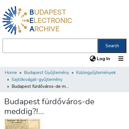
B
UDAPEST
E
LECTRONIC
A
RCHIVE
Search
(current
Log In
Home
Budapest Gyűjtemény
Különgyűjtemények
Communities & Collections
Sajtókivágat-gyűjtemény
All of DSpace
Budapest fürdőváros-de meddig?!...
Statistics
Budapest fürdőváros-de
About us
meddig?!...