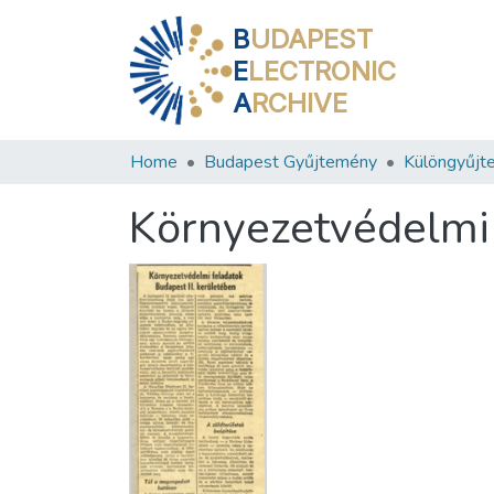
B
UDAPEST
E
LECTRONIC
A
RCHIVE
Home
Budapest Gyűjtemény
Különgyűjt
Környezetvédelmi 