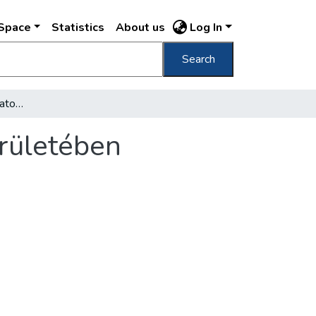
DSpace
Statistics
About us
Log In
Search
Környezetvédelmi feladatok Budapest II. kerületében
erületében