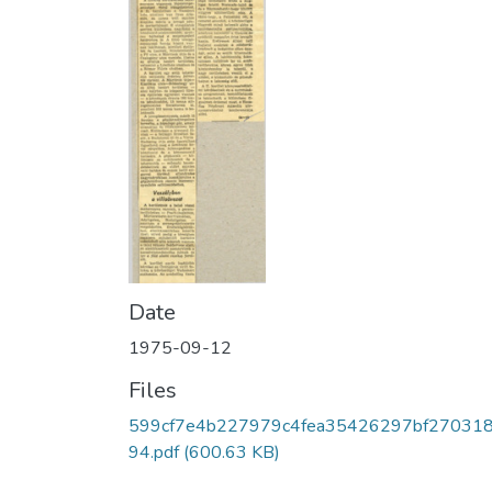
Date
1975-09-12
Files
599cf7e4b227979c4fea35426297bf27031
94.pdf
(600.63 KB)