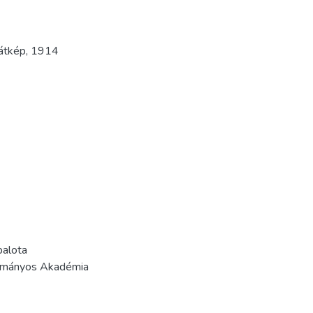
látkép
,
1914
palota
udományos Akadémia