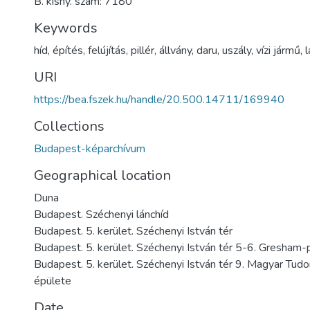
B. kisny. szám: 7180
Keywords
híd
,
építés
,
felújítás
,
pillér
,
állvány
,
daru
,
uszály
,
vízi jármű
,
URI
https://bea.fszek.hu/handle/20.500.14711/169940
Collections
Budapest-képarchívum
Geographical location
Duna
Budapest. Széchenyi lánchíd
Budapest. 5. kerület. Széchenyi István tér
Budapest. 5. kerület. Széchenyi István tér 5-6. Gresham-
Budapest. 5. kerület. Széchenyi István tér 9. Magyar T
épülete
Date