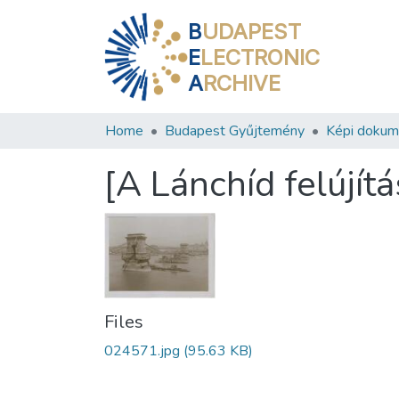
B
UDAPEST
E
LECTRONIC
A
RCHIVE
Home
Budapest Gyűjtemény
Képi doku
[A Lánchíd felújítá
Files
024571.jpg
(95.63 KB)