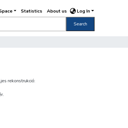
DSpace
Statistics
About us
Log In
Search
jes rekonstrukció:
r.