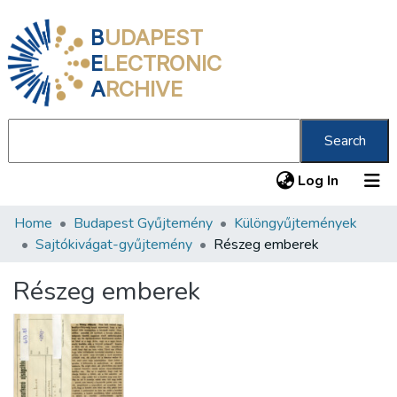
B
UDAPEST
E
LECTRONIC
A
RCHIVE
Search
(current
Log In
Home
Budapest Gyűjtemény
Különgyűjtemények
Communities & Collections
Sajtókivágat-gyűjtemény
Részeg emberek
All of DSpace
Részeg emberek
Statistics
About us