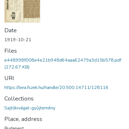
Date
1919-10-21
Files
e448998f008e4e21b948d64aaa62479a3d15b578.pdf
(272.67 KB)
URI
https://bea.fszek.hu/handle/20.500.14711/128116
Collections
Sajtókivágat-gyűjtemény
Place, address
Budapest