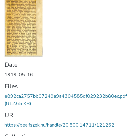
Date
1919-05-16
Files
e892ca2757bb07249a9a4304585df029232b80ec.pdf
(812.65 KB)
URI
https://bea.fszek.hu/handle/20.500.14711/121262