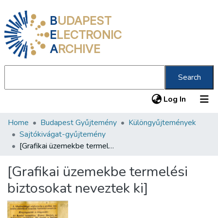
B
UDAPEST
E
LECTRONIC
A
RCHIVE
Search
(current
Log In
Home
Budapest Gyűjtemény
Különgyűjtemények
Communities & Collections
Sajtókivágat-gyűjtemény
All of DSpace
[Grafikai üzemekbe termelési biztosokat neveztek ki]
Statistics
[Grafikai üzemekbe termelési
About us
biztosokat neveztek ki]