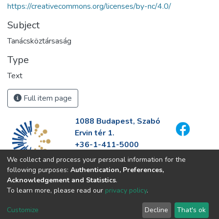
https://creativecommons.org/licenses/by-nc/4.0/
Subject
Tanácsköztársaság
Type
Text
Full item page
1088 Budapest, Szabó
Ervin tér 1.
+36-1-411-5000
info@fszek.hu
We collect and process your personal information for the
https://fszek.hu
following purposes:
Authentication, Preferences,
Acknowledgement and Statistics
.
To learn more, please read our
privacy policy
.
Customize
Decline
That's ok