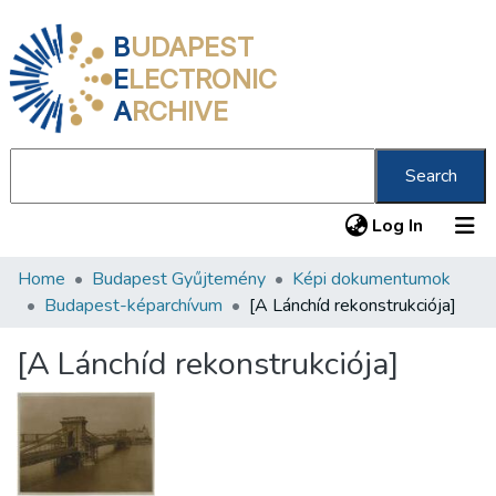
B
UDAPEST
E
LECTRONIC
A
RCHIVE
Search
(current
Log In
Home
Budapest Gyűjtemény
Képi dokumentumok
Communities & Collections
Budapest-képarchívum
[A Lánchíd rekonstrukciója]
All of DSpace
[A Lánchíd rekonstrukciója]
Statistics
About us