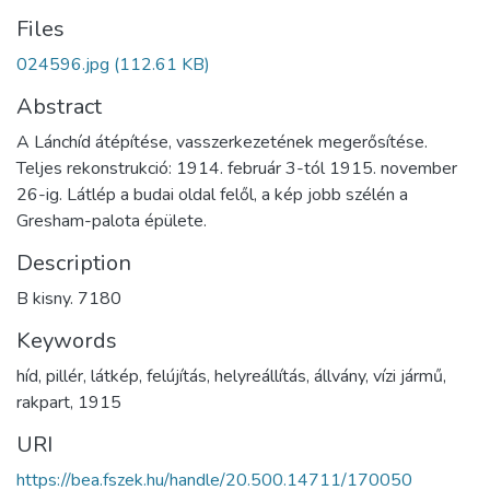
Files
024596.jpg
(112.61 KB)
Abstract
A Lánchíd átépítése, vasszerkezetének megerősítése.
Teljes rekonstrukció: 1914. február 3-tól 1915. november
26-ig. Látlép a budai oldal felől, a kép jobb szélén a
Gresham-palota épülete.
Description
B kisny. 7180
Keywords
híd
,
pillér
,
látkép
,
felújítás
,
helyreállítás
,
állvány
,
vízi jármű
,
rakpart
,
1915
URI
https://bea.fszek.hu/handle/20.500.14711/170050