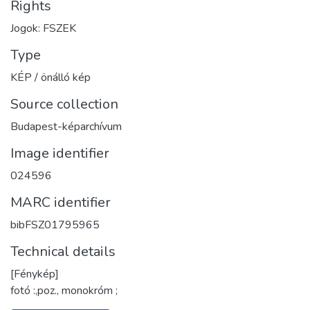
Rights
Jogok: FSZEK
Type
KÉP / önálló kép
Source collection
Budapest-képarchívum
Image identifier
024596
MARC identifier
bibFSZ01795965
Technical details
[Fénykép]
fotó :,poz., monokróm ;