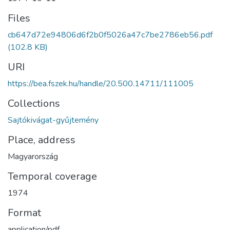
Files
cb647d72e94806d6f2b0f5026a47c7be2786eb56.pdf
(102.8 KB)
URI
https://bea.fszek.hu/handle/20.500.14711/111005
Collections
Sajtókivágat-gyűjtemény
Place, address
Magyarország
Temporal coverage
1974
Format
application/pdf