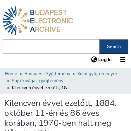
B
UDAPEST
E
LECTRONIC
A
RCHIVE
Search
(current
Log In
Home
Budapest Gyűjtemény
Különgyűjtemények
Communities & Collections
Sajtókivágat-gyűjtemény
All of DSpace
Kilencven évvel ezelőtt, 1884. október 11-én és 86 éves korában, 1970-ben halt meg Kőhalmi Béla könyvtártudományi szakíró, bibliográfus
Statistics
Kilencven évvel ezelőtt, 1884.
About us
október 11-én és 86 éves
korában, 1970-ben halt meg