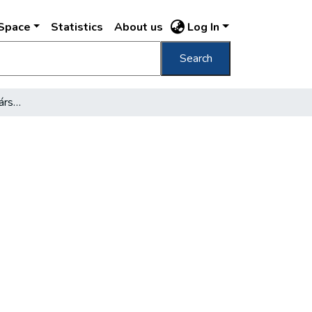
DSpace
Statistics
About us
Log In
Search
A 100 éves Kisfaludy Társaság