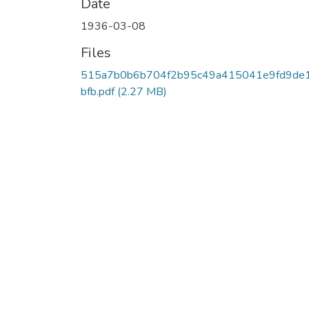
Date
1936-03-08
Files
515a7b0b6b704f2b95c49a415041e9fd9de
bfb.pdf
(2.27 MB)