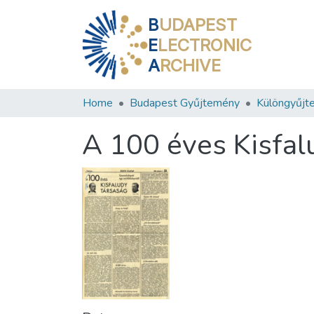
B
UDAPEST
E
LECTRONIC
A
RCHIVE
Home
Budapest Gyűjtemény
Különgyűjt
A 100 éves Kisfal