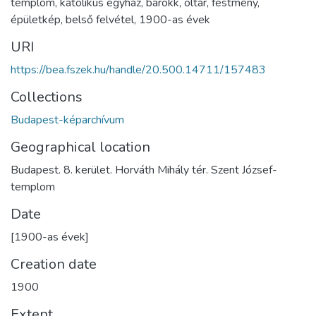
templom
,
katolikus egyház
,
barokk
,
oltár
,
festmény
,
épületkép
,
belső felvétel
,
1900-as évek
URI
https://bea.fszek.hu/handle/20.500.14711/157483
Collections
Budapest-képarchívum
Geographical location
Budapest. 8. kerület. Horváth Mihály tér. Szent József-
templom
Date
[1900-as évek]
Creation date
1900
Extent