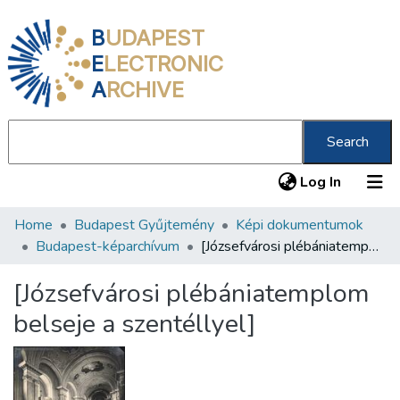
B
UDAPEST
E
LECTRONIC
A
RCHIVE
Search
(current
Log In
Home
Budapest Gyűjtemény
Képi dokumentumok
Communities & Collections
Budapest-képarchívum
[Józsefvárosi plébániatemplom belseje a szentéllyel]
All of DSpace
[Józsefvárosi plébániatemplom
Statistics
belseje a szentéllyel]
About us