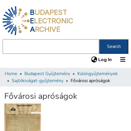
B
UDAPEST
E
LECTRONIC
A
RCHIVE
Search
(current
Log In
Home
Budapest Gyűjtemény
Különgyűjtemények
Communities & Collections
Sajtókivágat-gyűjtemény
Fővárosi apróságok
All of DSpace
Fővárosi apróságok
Statistics
About us