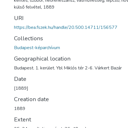
kerítés
,
szobor
,
neoreneszánsz
,
vasművesség
,
lépcső
,
nö
külső felvétel
,
1889
URI
https://bea.fszek.hu/handle/20.500.14711/156577
Collections
Budapest-képarchívum
Geographical location
Budapest. 1. kerület. Ybl Miklós tér 2-6. Várkert Bazár
Date
[1889]
Creation date
1889
Extent