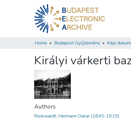
B
UDAPEST
E
LECTRONIC
A
RCHIVE
Home
Budapest Gyűjtemény
Képi doku
Királyi várkerti b
Authors
Rückwardt, Hermann Oskar (1845-1919)