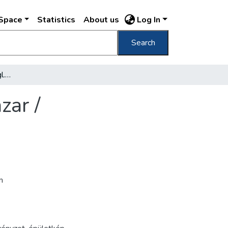
DSpace
Statistics
About us
Log In
Search
Királyi várkerti bazár Königl. Burggarten-Bazar /
zar /
m