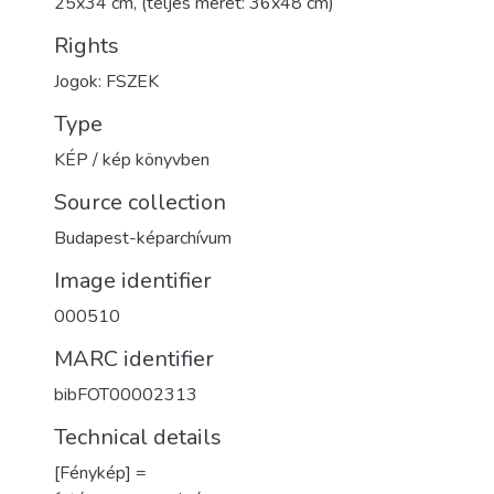
25x34 cm, (teljes méret: 36x48 cm)
Rights
Jogok: FSZEK
Type
KÉP / kép könyvben
Source collection
Budapest-képarchívum
Image identifier
000510
MARC identifier
bibFOT00002313
Technical details
[Fénykép] =