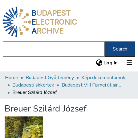
B
UDAPEST
E
LECTRONIC
A
RCHIVE
Search
(current
Log In
Home
Budapest Gyűjtemény
Képi dokumentumok
Communities & Collections
Budapesti sírkertek
Budapest VIII Fiumei út sírkert 2. rész
All of DSpace
Breuer Szilárd József
Statistics
Breuer Szilárd József
About us