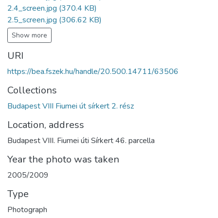
2.4_screen.jpg
(370.4 KB)
2.5_screen.jpg
(306.62 KB)
Show more
URI
https://bea.fszek.hu/handle/20.500.14711/63506
Collections
Budapest VIII Fiumei út sírkert 2. rész
Location, address
Budapest VIII. Fiumei úti Sírkert 46. parcella
Year the photo was taken
2005/2009
Type
Photograph