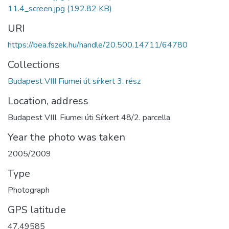
11.4_screen.jpg
(192.82 KB)
URI
https://bea.fszek.hu/handle/20.500.14711/64780
Collections
Budapest VIII Fiumei út sírkert 3. rész
Location, address
Budapest VIII. Fiumei úti Sírkert 48/2. parcella
Year the photo was taken
2005/2009
Type
Photograph
GPS latitude
47.49585