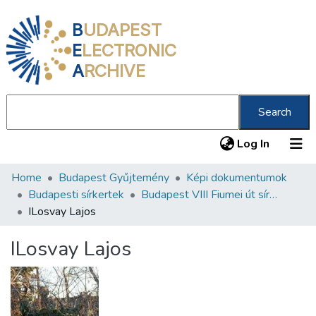
B
UDAPEST
E
LECTRONIC
A
RCHIVE
Search
(current
Log In
Home
Budapest Gyűjtemény
Képi dokumentumok
Communities & Collections
Budapesti sírkertek
Budapest VIII Fiumei út sírkert 3. rész
All of DSpace
ILosvay Lajos
Statistics
ILosvay Lajos
About us