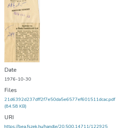
Date
1976-10-30
Files
21d6392d237dff2f7e50da5e6577ef601511dcac.pdf
(84.58 KB)
URI
https://bea.fszek.hu/handle/20.500.14711/122925