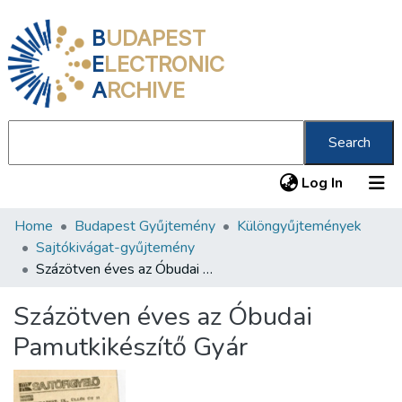
B
UDAPEST
E
LECTRONIC
A
RCHIVE
Search
(current
Log In
Home
Budapest Gyűjtemény
Különgyűjtemények
Communities & Collections
Sajtókivágat-gyűjtemény
All of DSpace
Százötven éves az Óbudai Pamutkikészítő Gyár
Statistics
Százötven éves az Óbudai
About us
Pamutkikészítő Gyár