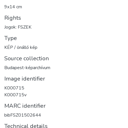
9x14 cm
Rights
Jogok: FSZEK
Type
KÉP / önálló kép
Source collection
Budapest-képarchívum
Image identifier
K000715
K000715v
MARC identifier
bibFSZ01502644
Technical details