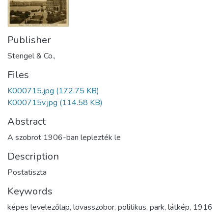
Publisher
Stengel & Co.,
Files
K000715.jpg
(172.75 KB)
K000715v.jpg
(114.58 KB)
Abstract
A szobrot 1906-ban leplezték le
Description
Postatiszta
Keywords
képes levelezőlap
,
lovasszobor
,
politikus
,
park
,
látkép
,
1916