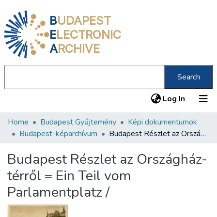
B
UDAPEST
E
LECTRONIC
A
RCHIVE
Search
(current
Log In
Home
Budapest Gyűjtemény
Képi dokumentumok
Communities & Collections
Budapest-képarchívum
Budapest Részlet az Országház-térről = Ein Teil vom Parlamentplatz /
All of DSpace
Budapest Részlet az Országház-
Statistics
térről = Ein Teil vom
About us
Parlamentplatz /