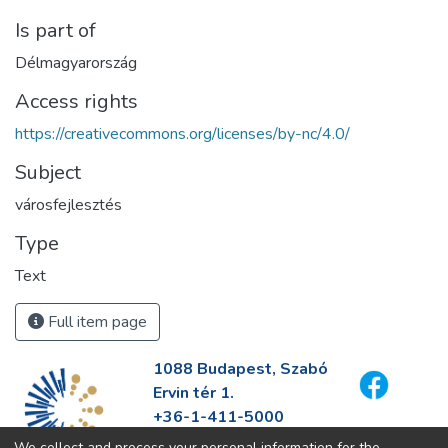
Is part of
Délmagyarország
Access rights
https://creativecommons.org/licenses/by-nc/4.0/
Subject
városfejlesztés
Type
Text
Full item page
1088 Budapest, Szabó
Ervin tér 1.
+36-1-411-5000
info@fszek.hu
We collect and process your personal information for the