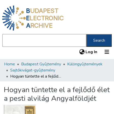
B
UDAPEST
E
LECTRONIC
A
RCHIVE
Search
(current
Log In
Home
Budapest Gyűjtemény
Különgyűjtemények
Communities & Collections
Sajtókivágat-gyűjtemény
All of DSpace
Hogyan tüntette el a fejlődő élet a pesti alvilág Angyalföldjét
Statistics
Hogyan tüntette el a fejlődő élet
About us
a pesti alvilág Angyalföldjét