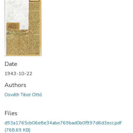
Date
1943-10-22
Authors
Osváth Tibor Ottó
Files
d93a1765cb06e8e34abe769bad0b0f997d6d3ecc.pdf
(768.69 KB)