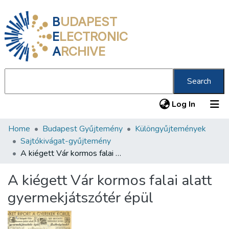
B
UDAPEST
E
LECTRONIC
A
RCHIVE
Search
(current
Log In
Home
Budapest Gyűjtemény
Különgyűjtemények
Communities & Collections
Sajtókivágat-gyűjtemény
All of DSpace
A kiégett Vár kormos falai alatt gyermekjátszótér épül
Statistics
A kiégett Vár kormos falai alatt
About us
gyermekjátszótér épül