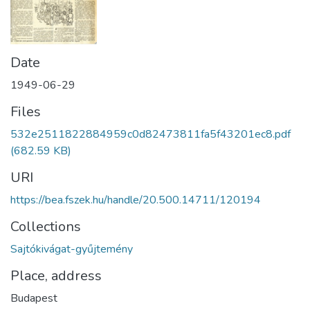
Date
1949-06-29
Files
532e2511822884959c0d82473811fa5f43201ec8.pdf
(682.59 KB)
URI
https://bea.fszek.hu/handle/20.500.14711/120194
Collections
Sajtókivágat-gyűjtemény
Place, address
Budapest