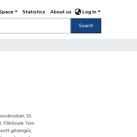
DSpace
Statistics
About us
Log In
Search
isvárosban, St.
tt. Főhősünk Tom
ásott gézengúz,