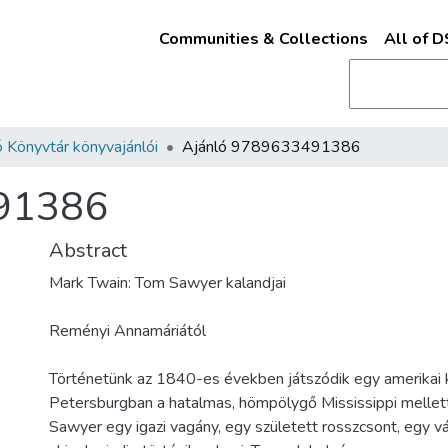
Communities & Collections
All of 
 Könyvtár könyvajánlói
Ajánló 9789633491386
91386
Abstract
Mark Twain: Tom Sawyer kalandjai
Reményi Annamáriától
Történetünk az 1840-es években játszódik egy amerikai k
Petersburgban a hatalmas, hömpölygő Mississippi melle
Sawyer egy igazi vagány, egy született rosszcsont, egy v