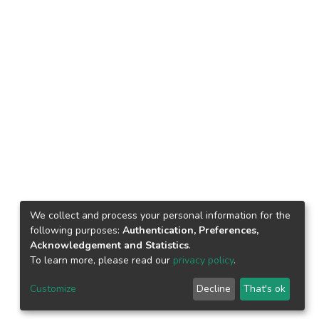
We collect and process your personal information for the
following purposes:
Authentication, Preferences,
Acknowledgement and Statistics
.
To learn more, please read our
privacy policy
.
Customize
Decline
That's ok