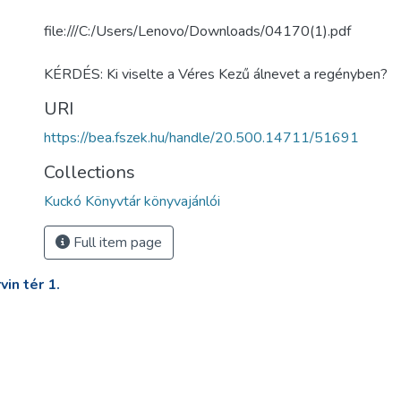
file:///C:/Users/Lenovo/Downloads/04170(1).pdf
KÉRDÉS: Ki viselte a Véres Kezű álnevet a regényben?
URI
https://bea.fszek.hu/handle/20.500.14711/51691
Collections
Kuckó Könyvtár könyvajánlói
Full item page
in tér 1.