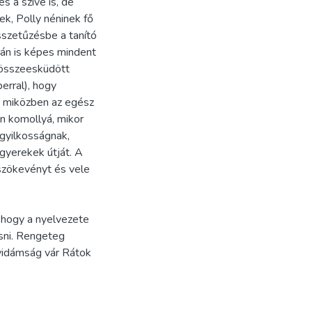
s a szíve is, de
k, Polly néninek fő
összetűzésbe a tanító
rán is képes mindent
n összeesküdött
erral), hogy
k miközben az egész
n komollyá, mikor
gyilkosságnak,
gyerekek útját. A
 szökevényt és vele
, hogy a nyelvezete
sni. Rengeteg
 vidámság vár Rátok