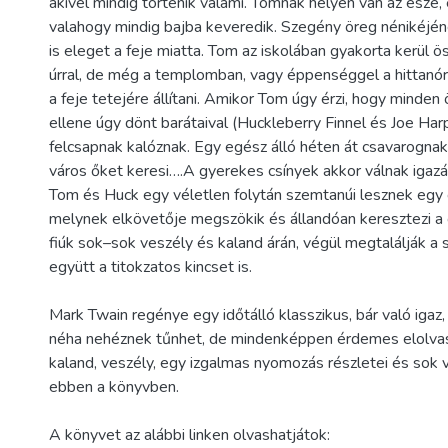
akivel mindig történik valami. Tomnak helyén van az esze, é
valahogy mindig bajba keveredik. Szegény öreg nénikéjéne
is eleget a feje miatta. Tom az iskolában gyakorta kerül 
úrral, de még a templomban, vagy éppenséggel a hittanó
a feje tetejére állítani. Amikor Tom úgy érzi, hogy minde
ellene úgy dönt barátaival (Huckleberry Finnel és Joe Harp
felcsapnak kalóznak. Egy egész álló héten át csavarogna
város őket keresi….A gyerekes csínyek akkor válnak igazá
Tom és Huck egy véletlen folytán szemtanúi lesznek egy 
melynek elkövetője megszökik és állandóan keresztezi a 
fiúk sok–sok veszély és kaland árán, végül megtalálják a
együtt a titokzatos kincset is.
Mark Twain regénye egy időtálló klasszikus, bár való igaz
néha nehéznek tűnhet, de mindenképpen érdemes elolva
kaland, veszély, egy izgalmas nyomozás részletei és sok
ebben a könyvben.
A könyvet az alábbi linken olvashatjátok: