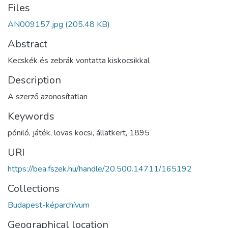
Files
AN009157.jpg
(205.48 KB)
Abstract
Kecskék és zebrák vontatta kiskocsikkal
Description
A szerző azonosítatlan
Keywords
póniló
,
játék
,
lovas kocsi
,
állatkert
,
1895
URI
https://bea.fszek.hu/handle/20.500.14711/165192
Collections
Budapest-képarchívum
Geographical location