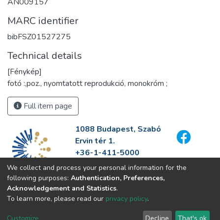
AN009157
MARC identifier
bibFSZ01527275
Technical details
[Fénykép]
fotó :,poz., nyomtatott reprodukció, monokróm ;
Full item page
1088 Budapest, Szabó
Ervin tér 1.
+36-1-411-5000
info@fszek.hu
We collect and process your personal information for the
https://fszek.hu
following purposes:
Authentication, Preferences,
Acknowledgement and Statistics
.
To learn more, please read our
privacy policy
.
Customize
Decline
That's ok