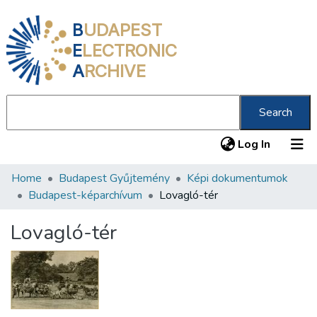
B
UDAPEST
E
LECTRONIC
A
RCHIVE
Search
(current
Log In
Home
Budapest Gyűjtemény
Képi dokumentumok
Communities & Collections
Budapest-képarchívum
Lovagló-tér
All of DSpace
Lovagló-tér
Statistics
About us