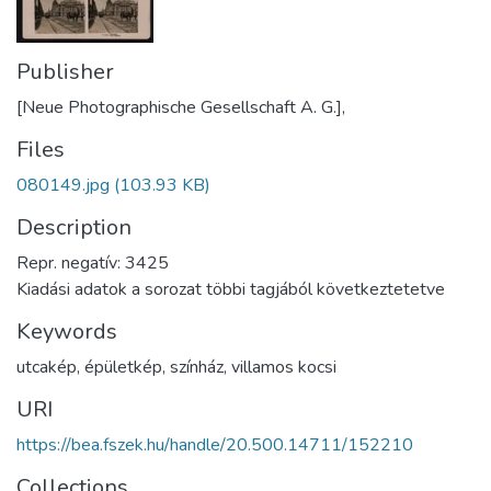
Publisher
[Neue Photographische Gesellschaft A. G.],
Files
080149.jpg
(103.93 KB)
Description
Repr. negatív: 3425
Kiadási adatok a sorozat többi tagjából következtetetve
Keywords
utcakép
,
épületkép
,
színház
,
villamos kocsi
URI
https://bea.fszek.hu/handle/20.500.14711/152210
Collections