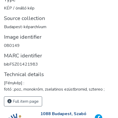
KÉP / önálló kép
Source collection
Budapest-képarchívum
Image identifier
080149
MARC identifier
bibFSZ01421983
Technical details
[Fénykép] :
fotó :,poz., monokróm, zselatinos ezüstbromid, sztereo ;
Full item page
1088 Budapest, Szabó