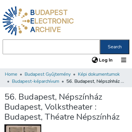
B
UDAPEST
E
LECTRONIC
A
RCHIVE
Search
(current
Log In
Home
Budapest Gyűjtemény
Képi dokumentumok
Communities & Collections
Budapest-képarchívum
56. Budapest, Népszínház Budapest, Volkstheater : Budapest, Théatre Népszínház
All of DSpace
56. Budapest, Népszínház
Statistics
Budapest, Volkstheater :
About us
Budapest, Théatre Népszínház