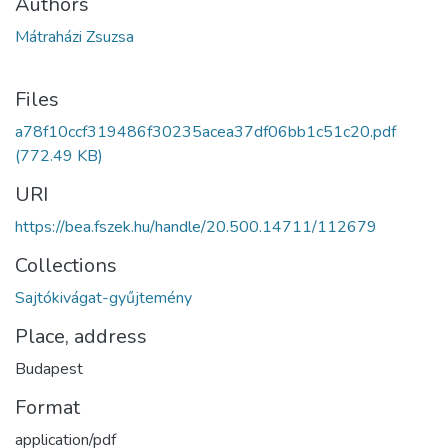
Authors
Mátraházi Zsuzsa
Files
a78f10ccf319486f30235acea37df06bb1c51c20.pdf
(772.49 KB)
URI
https://bea.fszek.hu/handle/20.500.14711/112679
Collections
Sajtókivágat-gyűjtemény
Place, address
Budapest
Format
application/pdf