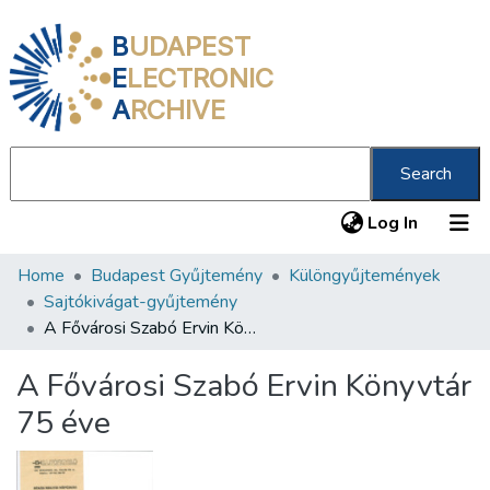
B
UDAPEST
E
LECTRONIC
A
RCHIVE
Search
(current
Log In
Home
Budapest Gyűjtemény
Különgyűjtemények
Communities & Collections
Sajtókivágat-gyűjtemény
All of DSpace
A Fővárosi Szabó Ervin Könyvtár 75 éve
Statistics
A Fővárosi Szabó Ervin Könyvtár
About us
75 éve