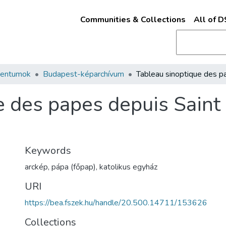
Communities & Collections
All of 
mentumok
Budapest-képarchívum
 des papes depuis Saint 
Keywords
arckép
,
pápa (főpap)
,
katolikus egyház
URI
https://bea.fszek.hu/handle/20.500.14711/153626
Collections