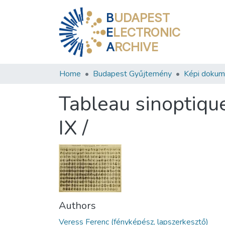
B
UDAPEST
E
LECTRONIC
A
RCHIVE
Home
Budapest Gyűjtemény
Képi doku
Tableau sinoptique
IX /
Authors
Veress Ferenc (fényképész, lapszerkesztő)