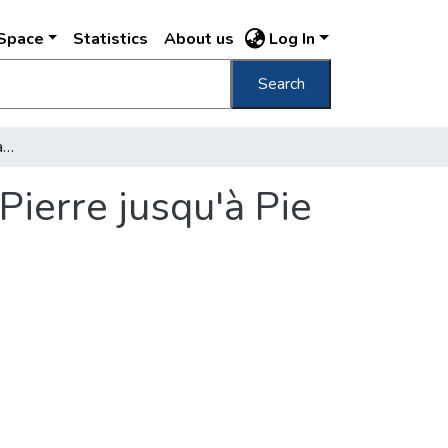
DSpace
Statistics
About us
Log In
Search
Tableau sinoptique des papes depuis Saint Pierre jusqu'à Pie IX /
Pierre jusqu'à Pie