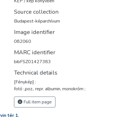
KÉP / kép könyvben
Source collection
Budapest-képarchívum
Image identifier
082060
MARC identifier
bibFSZ01427383
Technical details
[Fénykép] :
fotó :,poz., repr. albumin, monokróm ;
Full item page
in tér 1.