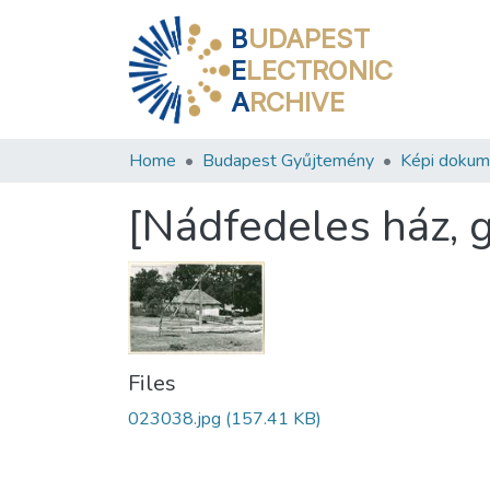
B
UDAPEST
E
LECTRONIC
A
RCHIVE
Home
Budapest Gyűjtemény
Képi doku
[Nádfedeles ház, 
Files
023038.jpg
(157.41 KB)