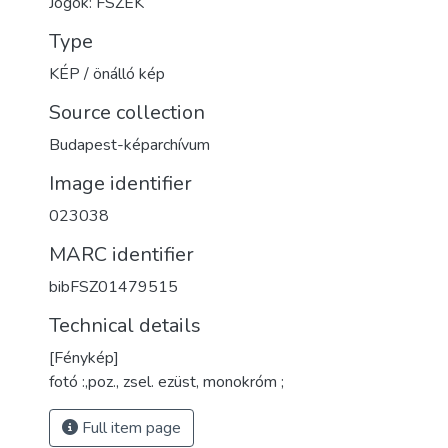
Jogok: FSZEK
Type
KÉP / önálló kép
Source collection
Budapest-képarchívum
Image identifier
023038
MARC identifier
bibFSZ01479515
Technical details
[Fénykép]
fotó :,poz., zsel. ezüst, monokróm ;
Full item page