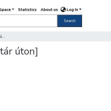
DSpace
Statistics
About us
Log In
Search
[Nádfedeles ház, gémeskút Kispesten, a Határ úton]
tár úton]