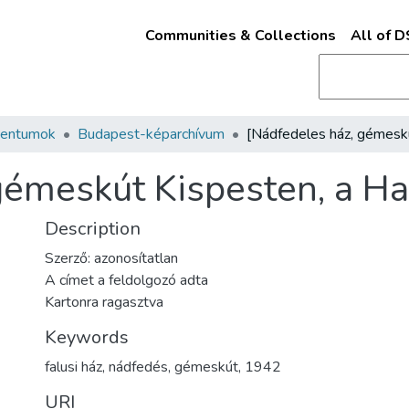
Communities & Collections
All of 
mentumok
Budapest-képarchívum
gémeskút Kispesten, a Ha
Description
Szerző: azonosítatlan
A címet a feldolgozó adta
Kartonra ragasztva
Keywords
falusi ház
,
nádfedés
,
gémeskút
,
1942
URI