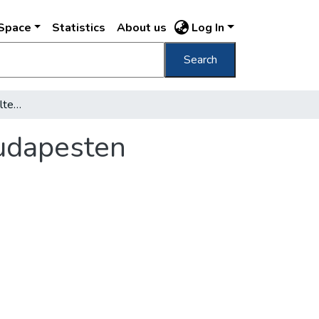
DSpace
Statistics
About us
Log In
Search
Harminckétezer sorfát ültetnek el ősszel Budapesten
Budapesten