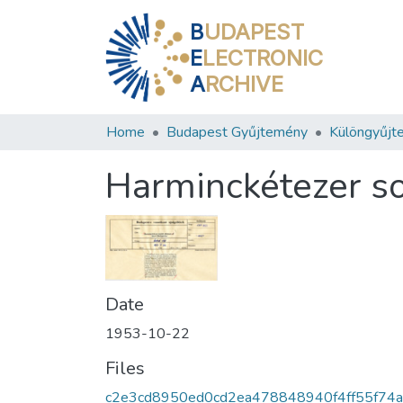
B
UDAPEST
E
LECTRONIC
A
RCHIVE
Home
Budapest Gyűjtemény
Különgyűjt
Harminckétezer so
Date
1953-10-22
Files
c2e3cd8950ed0cd2ea478848940f4ff55f74a