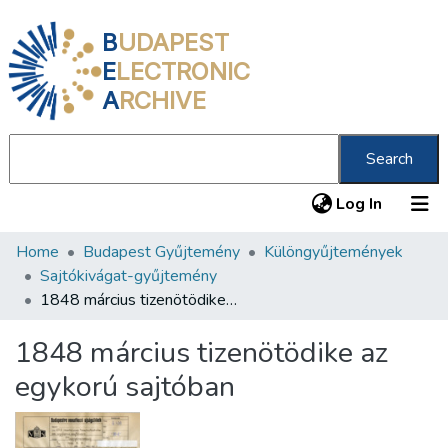
B
UDAPEST
E
LECTRONIC
A
RCHIVE
Search
(current
Log In
Home
Budapest Gyűjtemény
Különgyűjtemények
Communities & Collections
Sajtókivágat-gyűjtemény
All of DSpace
1848 március tizenötödike az egykorú sajtóban
Statistics
1848 március tizenötödike az
About us
egykorú sajtóban