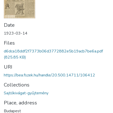
Date
1923-03-14
Files
d6dca18ddf2f7373b06d3772882e5b19acb7be6a.pdf
(825.85 KB)
URI
https://bea.fszek.hu/handle/20.500.14711/106412
Collections
Sajtókivágat-gyűjtemény
Place, address
Budapest