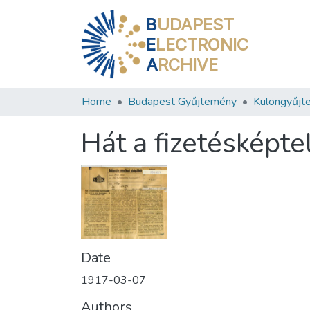
B
UDAPEST
E
LECTRONIC
A
RCHIVE
Home
Budapest Gyűjtemény
Különgyűjt
Hát a fizetésképte
Date
1917-03-07
Authors