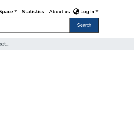
DSpace
Statistics
About us
Log In
Search
Hát a fizetésképtelen tisztviselők?