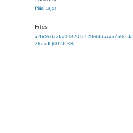
Pilisi Lajos
Files
a28c9cd326b849201c128e868cca5750ccd
26c.pdf
(602.6 KB)