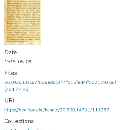
Date
1919-05-09
Files
66102d33ac67f896edbc944f815fed4ff092179a.pdf
(784.77 KB)
URI
https://bea.fszek.hu/handle/20.500.14711/111237
Collections