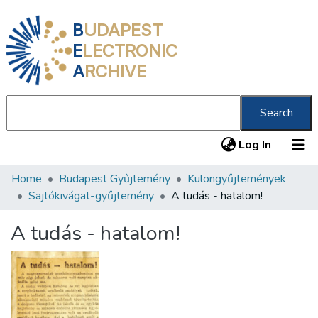
B
UDAPEST
E
LECTRONIC
A
RCHIVE
Search
(current
Log In
Home
Budapest Gyűjtemény
Különgyűjtemények
Communities & Collections
Sajtókivágat-gyűjtemény
A tudás - hatalom!
All of DSpace
A tudás - hatalom!
Statistics
About us