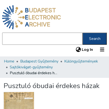
B
UDAPEST
E
LECTRONIC
A
RCHIVE
Search
(current
Log In
Home
Budapest Gyűjtemény
Különgyűjtemények
Communities & Collections
Sajtókivágat-gyűjtemény
All of DSpace
Pusztuló óbudai érdekes házak
Statistics
Pusztuló óbudai érdekes házak
About us