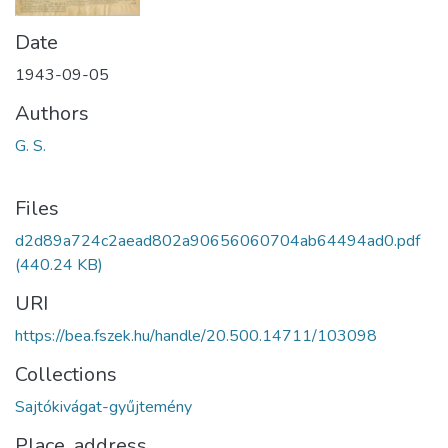
Date
1943-09-05
Authors
G. S.
Files
d2d89a724c2aead802a90656060704ab64494ad0.pdf
(440.24 KB)
URI
https://bea.fszek.hu/handle/20.500.14711/103098
Collections
Sajtókivágat-gyűjtemény
Place, address