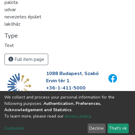
palota
udvar
nevezetes épület
lakóház
Type
Text
Full item page
1088 Budapest, Szabó
Ervin tér 1.
+36-1-411-5000
info@fszek.hu
We collect and process your personal information for the
https://fszek.hu
following purposes:
Authentication, Preferences,
Acknowledgement and Statistics
.
To learn more, please read our
privacy policy
.
Customize
Decline
That's ok