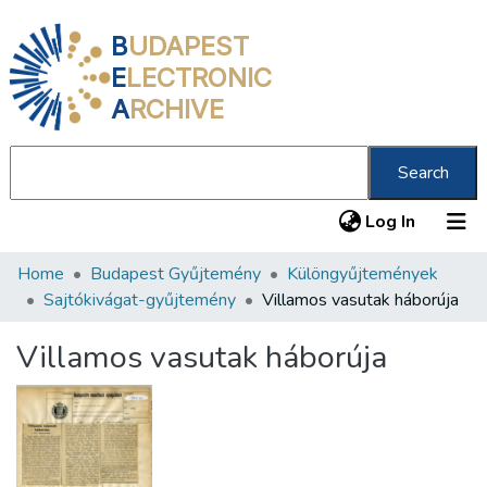
B
UDAPEST
E
LECTRONIC
A
RCHIVE
Search
(current
Log In
Home
Budapest Gyűjtemény
Különgyűjtemények
Communities & Collections
Sajtókivágat-gyűjtemény
Villamos vasutak háborúja
All of DSpace
Villamos vasutak háborúja
Statistics
About us